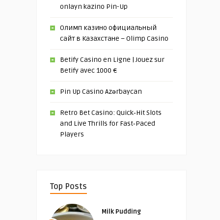
onlayn kazino Pin-Up
Олимп казино официальный
сайт в Казахстане – Olimp Casino
Betify Casino en Ligne | Jouez sur
Betify avec 1000 €
Pin Up Casino Azərbaycan
Retro Bet Casino: Quick‑Hit Slots
and Live Thrills for Fast‑Paced
Players
Top Posts
Milk Pudding