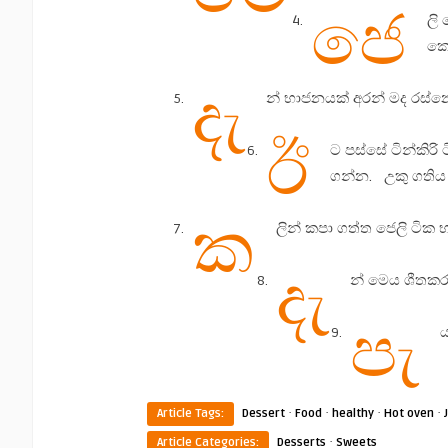
ජෙ
ලි
කො
දැ
න් භාජනයක් අරන් මද රස්න
ඊ
ට පස්සේ ටින්කිර
ගන්න. උකු ගතිය ව
ක
ලින් කපා ගත්ත ජෙලි ටික
දැ
න් මෙය ශීත
පැ
ය
·
·
·
·
Article Tags:
Dessert
Food
healthy
Hot oven
·
Article Categories:
Desserts
Sweets