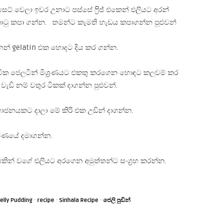
 සෙට් වෙලා ඉවර උනාට පස්සේ ෆ්‍රිජ් එකෙන් එලියට අරන්
ටු කපා ගන්න. තමන්ට කැමති හැඩය කපාගන්න පුළුවන්
ෙන් gelatin එක හොදට දිය කර ගන්න.
ි ටික ජෙලටින් මිශ්‍රණයට එකතු කරගෙන හොඳට කලවම් කර
ැඩි නම් වතුර ටිකක් දාගන්න පුළුවන්.
 භාජනයකට දාලා මේ කිරි එක උඩින් දාගන්න.
කරණයේ දමාගන්න.
කින් වගේ එලියට අරගෙන අමුත්තන්ට සංග්‍රහ කරන්න.
·
·
·
Jelly Pudding
recipe
Sinhala Recipe
ජෙලි පුඩින්