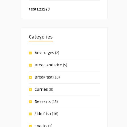
test123123
Categories
Beverages
(2)
Bread And Rice
(5)
Breakfast
(10)
Curries
(8)
Desserts
(15)
Side Dish
(16)
Snacks
(2)