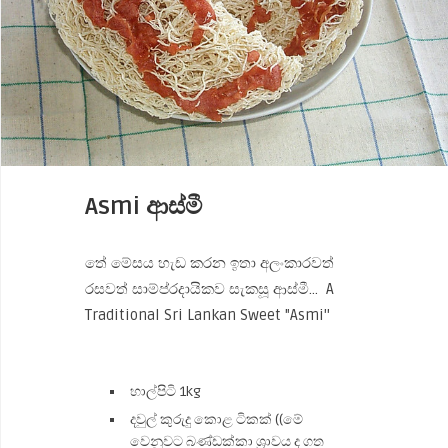
Asmi ආස්මී
තේ මේසය හැඩ කරන ඉතා අලංකාරවත්
රසවත් සාම්ප්රදායිකව සැකසූ ආස්මී… A
Traditional Sri Lankan Sweet "Asmi''
හාල්පිටි 1kg
දවුල් කුරුදු කොළ ටිකක් ((මේ
වෙනුවට බණ්ඩක්කා ශ්‍රාවය ද ගත