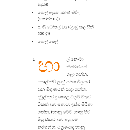
හැක))
පොල් බෑයක පමණ කිරි (
(කෝප්ප 02))
පැණි බෝතල් 1/2 ((උණු කල සීනි
500 g))
පොල් තෙල්
හා
ල් කොටා
කීපවාරයක්
හලා ගන්න.
පොල් කිරි ලූණු සමග මිශ‍්‍රකර
ඝන මිශ‍්‍රණයක් සාදා ගන්න.
දවුල් කුරුදු කොළ වලට වතුර
ටිකක් දමා කොටා ඉස්ම මිරිකා
ගන්න. (නානු මෙම නානු පිටි
මිශ‍්‍රණයට දමා කළවම්
කරගන්න. මිශ‍්‍රණයද නානු