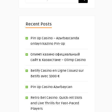
Recent Posts
Pin Up Casino – Azərbaycanda
onlayn kazino Pin-Up
Олимп казино официальный
сайт в Казахстане – Olimp Casino
Betify Casino en Ligne | Jouez sur
Betify avec 1000 €
Pin Up Casino Azərbaycan
Retro Bet Casino: Quick‑Hit Slots
and Live Thrills for Fast‑Paced
Players